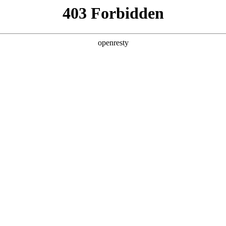
产品及服务
行业解决方案
合作伙伴
投资者关系
站圆满举行，探索网络安全新趋势与合作机
2024 / 09 / 23
活动在无锡成功举办，吸引了来自各行各业千帆合作伙伴参会。会议期间
生态合作方面的全面战略，旨在通过各种支持和资源赋能合作伙伴，